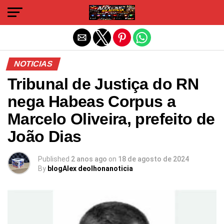
Sair da versão mobile
NOTICIAS
Tribunal de Justiça do RN
nega Habeas Corpus a
Marcelo Oliveira, prefeito de
João Dias
Published
2 anos ago
on
18 de agosto de 2024
By
blogAlex deolhonanoticia