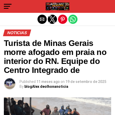
Sair da versão mobile
NOTICIAS
Turista de Minas Gerais
morre afogado em praia no
interior do RN. Equipe do
Centro Integrado de
Published
11 meses ago
on
19 de setembro de 2025
By
blogAlex deolhonanoticia