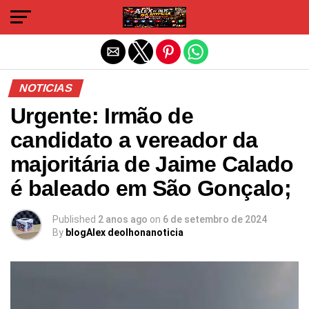
Sair da versão mobile
NOTICIAS
Urgente: Irmão de
candidato a vereador da
majoritária de Jaime Calado
é baleado em São Gonçalo;
Published
2 anos ago
on
6 de setembro de 2024
By
blogAlex deolhonanoticia