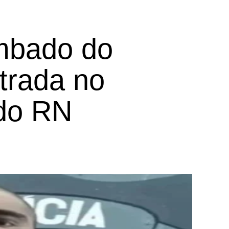
ombado do
trada no
 do RN