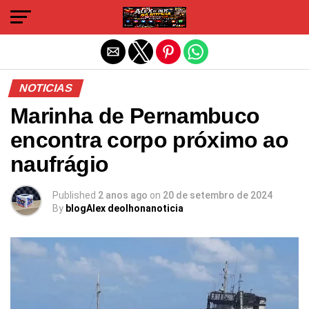
Sair da versão mobile
NOTICIAS
Marinha de Pernambuco
encontra corpo próximo ao
naufrágio
Published
2 anos ago
on
20 de setembro de 2024
By
blogAlex deolhonanoticia