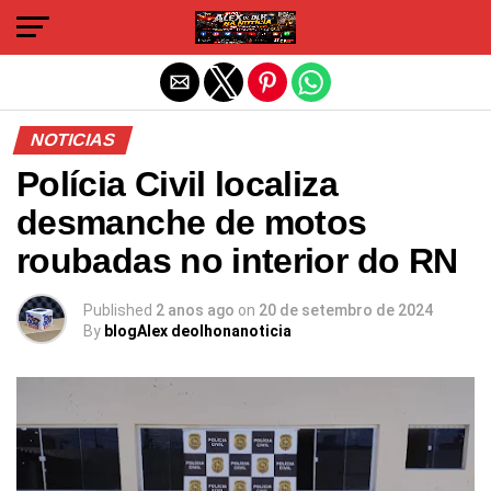
Sair da versão mobile
NOTICIAS
Polícia Civil localiza
desmanche de motos
roubadas no interior do RN
Published
2 anos ago
on
20 de setembro de 2024
By
blogAlex deolhonanoticia