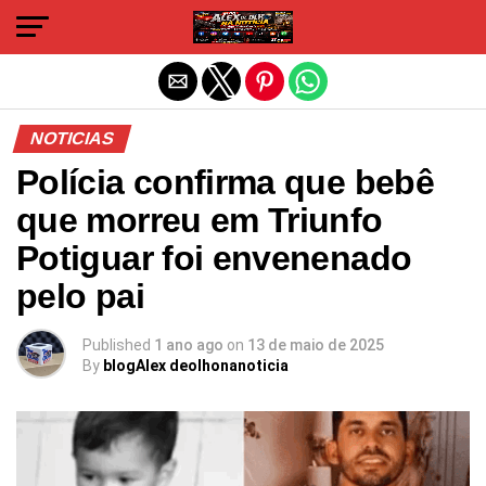
Sair da versão mobile
NOTICIAS
Polícia confirma que bebê
que morreu em Triunfo
Potiguar foi envenenado
pelo pai
Published
1 ano ago
on
13 de maio de 2025
By
blogAlex deolhonanoticia