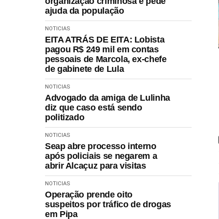
organização criminosa e pede
ajuda da população
NOTICIAS
EITA ATRÁS DE EITA: Lobista
pagou R$ 249 mil em contas
pessoais de Marcola, ex-chefe
de gabinete de Lula
NOTICIAS
Advogado da amiga de Lulinha
diz que caso está sendo
politizado
NOTICIAS
Seap abre processo interno
após policiais se negarem a
abrir Alcaçuz para visitas
NOTICIAS
Operação prende oito
suspeitos por tráfico de drogas
em Pipa