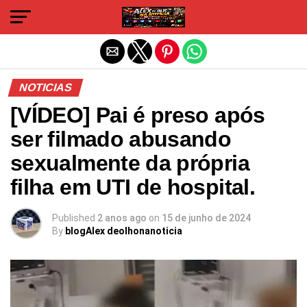
Sair da versão mobile
NOTICIAS
[VÍDEO] Pai é preso após
ser filmado abusando
sexualmente da própria
filha em UTI de hospital.
Published
2 anos ago
on
15 de junho de 2024
By
blogAlex deolhonanoticia