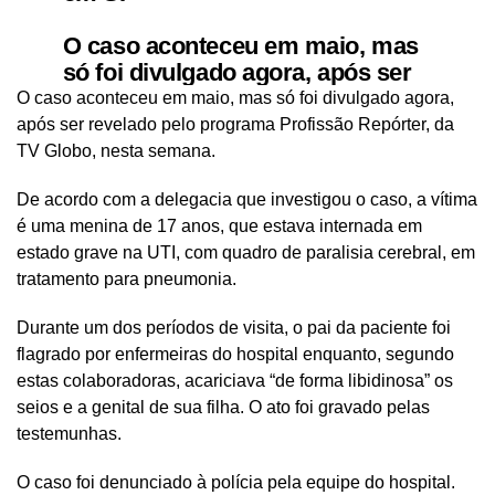
O caso aconteceu em maio, mas
só foi divulgado agora, após ser
revelado pelo programa
O caso aconteceu em maio, mas só foi divulgado agora,
Profissão Repórter, da TV Globo,
após ser revelado pelo programa Profissão Repórter, da
nesta semana.
TV Globo, nesta semana.
pic.twitter.com/XQ5Cn8wsHo
De acordo com a delegacia que investigou o caso, a vítima
é uma menina de 17 anos, que estava internada em
— 98 FM Natal (@98FMNatal)
June 13, 2024
estado grave na UTI, com quadro de paralisia cerebral, em
tratamento para pneumonia.
Durante um dos períodos de visita, o pai da paciente foi
flagrado por enfermeiras do hospital enquanto, segundo
estas colaboradoras, acariciava “de forma libidinosa” os
seios e a genital de sua filha. O ato foi gravado pelas
testemunhas.
O caso foi denunciado à polícia pela equipe do hospital.