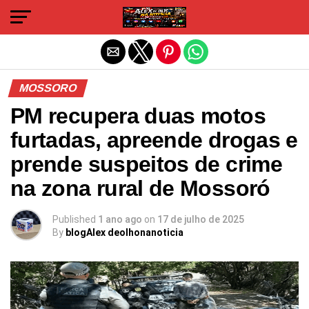
Sair da versão mobile
MOSSORO
PM recupera duas motos
furtadas, apreende drogas e
prende suspeitos de crime
na zona rural de Mossoró
Published
1 ano ago
on
17 de julho de 2025
By
blogAlex deolhonanoticia