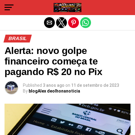
Sair da versão mobile
BRASIL
Alerta: novo golpe
financeiro começa te
pagando R$ 20 no Pix
Published
3 anos ago
on
11 de setembro de 2023
By
blogAlex deolhonanoticia