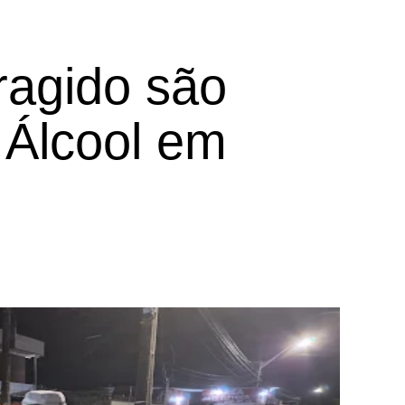
ragido são
 Álcool em