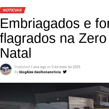
NOTICIAS
Embriagados e fo
flagrados na Zero
Natal
Published
1 ano ago
on
5 de maio de 2025
By
blogAlex deolhonanoticia