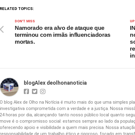
RELATED TOPICS:
DON'T MISS
UP
Namorado era alvo de ataque que
I
terminou com irmãs influenciadoras
n
mortas.
s
r
i
blogAlex deolhonanoticia
O blog Alex de Olho na Notícia é muito mais do que uma simples 
investigativa comprometida com a verdade e a justiça. Nossa missão
24 horas por dia, alcançando tanto nosso público local quanto segu
move é o compromisso social: estamos sempre ao lado da populaç
oferecendo apoio e visibilidade a quem mais precisa. Nossa atuação 
responsabilidade de um trabalho ético e rigoroso, focado em trans